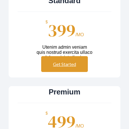
Standard
399
$
/MO
Utenim admin veniam
quis nostrud exercita ullaco
labos nisiut aliquip
Get Started
Premium
499
$
/MO