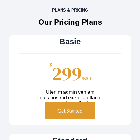
PLANS & PRICING
Our Pricing Plans
Basic
299
$
/MO
Utenim admin veniam
quis nostrud exercita ullaco
labos nisiut aliquip
Get Started