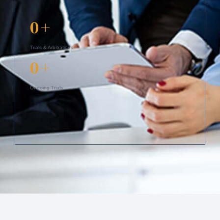
0
+
Trials & Arbitrations
0
+
Ongoing Trials