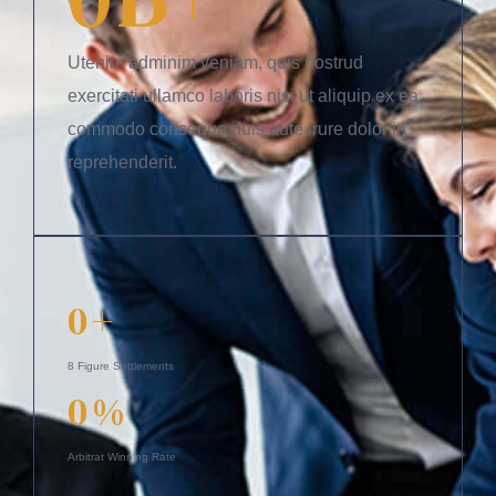
Utenim adminim veniam, quis nostrud
exercitati ullamco laboris nisi ut aliquip ex ea
commodo consequa duis aute irure dolor in
reprehenderit.
0
+
8 Figure Settlements
0
%
Arbitrat Winning Rate