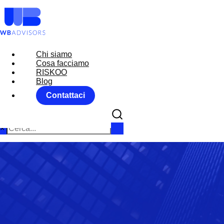
Chi siamo
Chi siamo
Cosa facciamo
Cosa facciamo
RISKOO
RISKOO
Blog
Blog
Contattaci
Contattaci
×