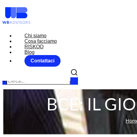
Chi siamo
Chi siamo
Cosa facciamo
Cosa facciamo
RISKOO
RISKOO
Blog
Blog
Contattaci
Contattaci
×
BCE: IL GI
Hom