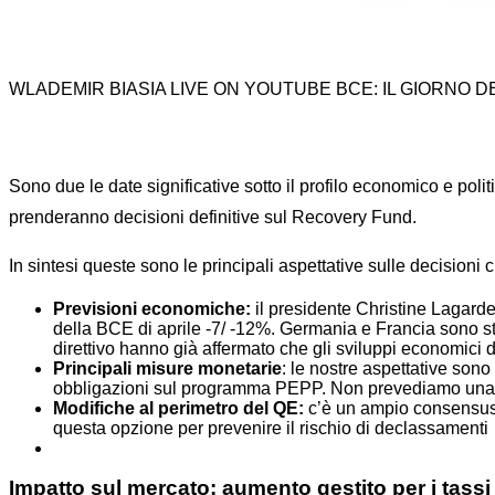
WLADEMIR BIASIA LIVE ON YOUTUBE BCE: IL GIORNO D
Sono due le date significative sotto il profilo economico e pol
prenderanno decisioni definitive sul Recovery Fund.
In sintesi queste sono le principali aspettative sulle decisioni 
Previsioni economiche:
il presidente Christine Lagarde 
della BCE di aprile -7/ -12%. Germania e Francia sono st
direttivo hanno già affermato che gli sviluppi economici d
Principali misure monetarie
: le nostre aspettative sono
obbligazioni sul programma PEPP. Non prevediamo una varia
Modifiche al perimetro del QE:
c’è un ampio consensus d
questa opzione per prevenire il rischio di declassamenti
Impatto sul mercato: aumento gestito per i tassi