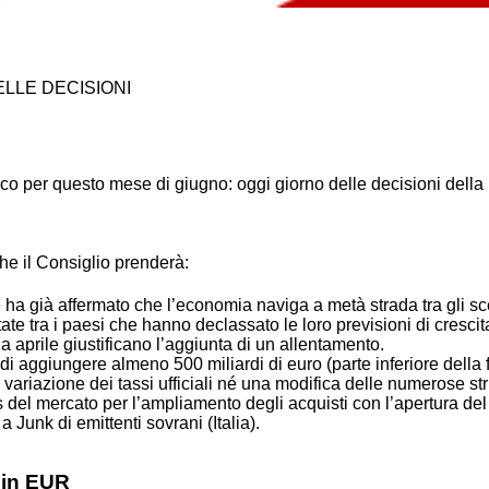
ELLE DECISIONI
itico per questo mese di giugno: oggi giorno delle decisioni del
che il Consiglio prenderà:
ha già affermato che l’economia naviga a metà strada tra gli scen
ate tra i paesi che hanno declassato le loro previsioni di cresc
a aprile giustificano l’aggiunta di un allentamento.
 di aggiungere almeno 500 miliardi di euro (parte inferiore della f
zione dei tassi ufficiali né una modifica delle numerose struttur
el mercato per l’ampliamento degli acquisti con l’apertura del
a Junk di emittenti sovrani (Italia).
 in EUR