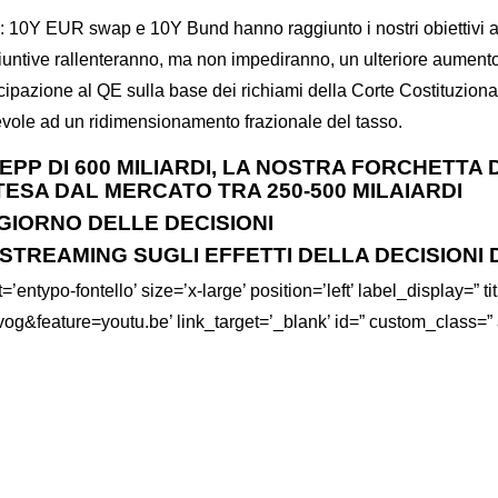
 10Y EUR swap e 10Y Bund hanno raggiunto i nostri obiettivi a b
iuntive rallenteranno, ma non impediranno, un ulteriore aumento
ipazione al QE sulla base dei richiami della Corte Costituzionale
evole ad un ridimensionamento frazionale del tasso.
EPP DI 600 MILIARDI, LA NOSTRA FORCHETT
TESA DAL MERCATO TRA 250-500 MILAIARDI
 GIORNO DELLE DECISIONI
STREAMING SUGLI EFFETTI DELLA DECISIONI
’entypo-fontello’ size=’x-large’ position=’left’ label_display=” t
&feature=youtu.be’ link_target=’_blank’ id=” custom_class=”