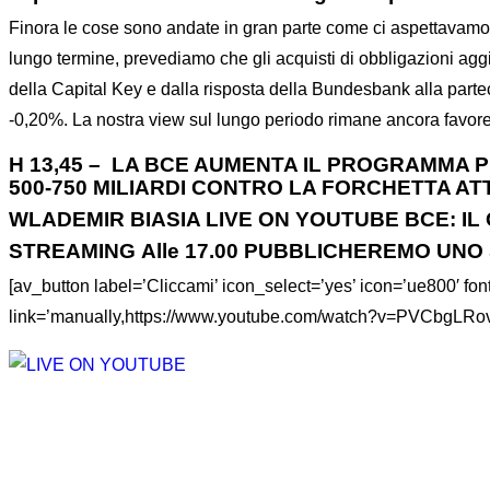
Finora le cose sono andate in gran parte come ci aspettavamo:
lungo termine, prevediamo che gli acquisti di obbligazioni agg
della Capital Key e dalla risposta della Bundesbank alla partec
-0,20%. La nostra view sul lungo periodo rimane ancora favor
H 13,45 – LA BCE AUMENTA IL PROGRAMMA P
500-750 MILIARDI CONTRO LA FORCHETTA AT
WLADEMIR BIASIA LIVE ON YOUTUBE BCE: IL
STREAMING Alle 17.00 PUBBLICHEREMO UNO 
[av_button label=’Cliccami’ icon_select=’yes’ icon=’ue800′ font=
link=’manually,https://www.youtube.com/watch?v=PVCbgLRovog