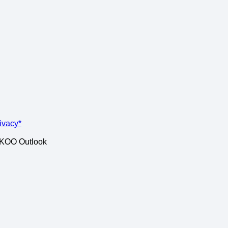
rivacy*
ISKOO Outlook