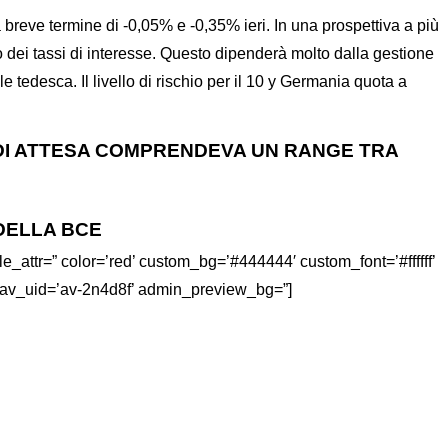
reve termine di -0,05% e -0,35% ieri. In una prospettiva a più
 dei tassi di interesse. Questo dipenderà molto dalla gestione
 tedesca. Il livello di rischio per il 10 y Germania quota a
A DI ATTESA COMPRENDEVA UN RANGE TRA
 DELLA BCE
itle_attr=” color=’red’ custom_bg=’#444444′ custom_font=’#ffffff’
 av_uid=’av-2n4d8f’ admin_preview_bg=”]