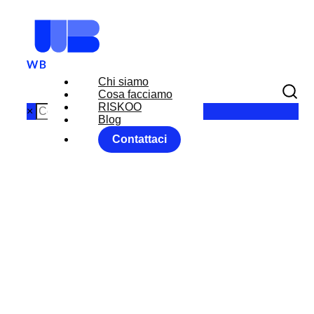
Chi siamo
Cosa facciamo
RISKOO
×
Blog
Contattaci
BCE EURO
Home
Senza categoria
BCE EURO