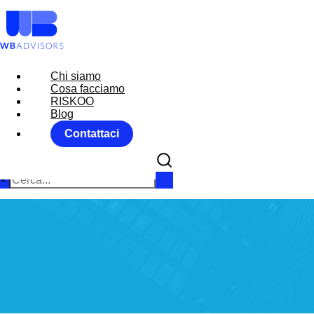
Chi siamo
Chi siamo
Cosa facciamo
Cosa facciamo
RISKOO
RISKOO
Blog
Blog
Contattaci
Contattaci
×