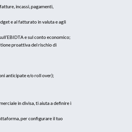
(fatture, incassi, pagamenti,
dget e al fatturato in valuta e agli
i sull’EBIDTA e sul conto economico;
tione proattiva del rischio di
ni anticipate e/o roll over);
iale in divisa, ti aiuta a definire i
taforma, per configurare il tuo