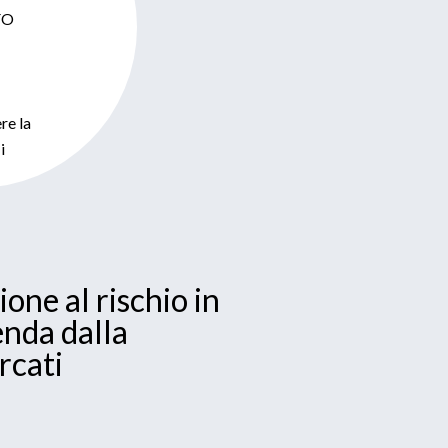
CFO
re la
i
ione al rischio in
enda dalla
rcati