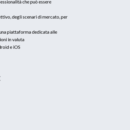
fessionalità che può essere
ttivo, degli scenari di mercato, per
na piattaforma dedicata alle
oni in valuta
droid e iOS
: