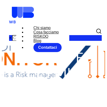
Chi siamo
Cosa facciamo
RISKOO
×
Blog
Contattaci
MINUTE FED
E PMI
Home
News
MINUTE FED E PMI