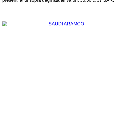
presenti al di sopra degli attuali valori: 35,30 & 37 SAR.