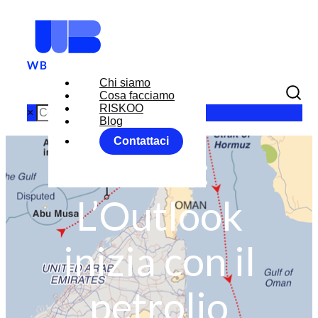
Chi siamo
Cosa facciamo
RISKOO
×
Blog
Contattaci
2020:
L’Outlook
inizia con il
petrolio