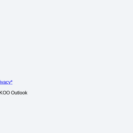
rivacy*
ISKOO Outlook