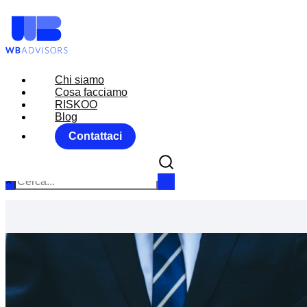
Chi siamo
Chi siamo
Cosa facciamo
Cosa facciamo
RISKOO
RISKOO
Blog
Blog
Contattaci
Contattaci
×