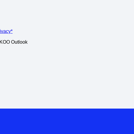
rivacy*
ISKOO Outlook