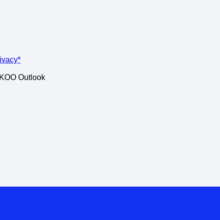
rivacy*
ISKOO Outlook