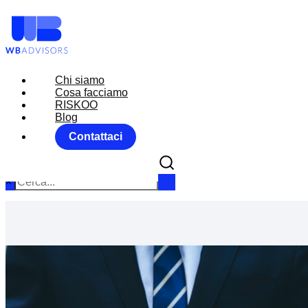
Chi siamo
Chi siamo
Cosa facciamo
Cosa facciamo
RISKOO
RISKOO
Blog
Blog
Contattaci
Contattaci
×