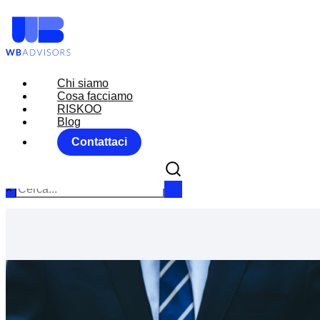
Chi siamo
Chi siamo
Cosa facciamo
Cosa facciamo
RISKOO
RISKOO
Blog
Blog
Contattaci
Contattaci
×