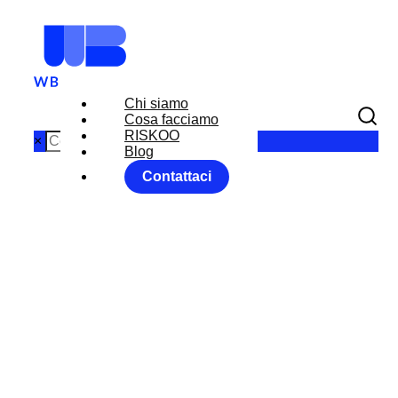
Chi siamo
Cosa facciamo
RISKOO
×
Blog
Contattaci
SETTIMANA
DI VERIFICHE
SUI MERCATI
Home
Uncategorized
SETTIMANA DI VERIFICHE SUI MERCATI