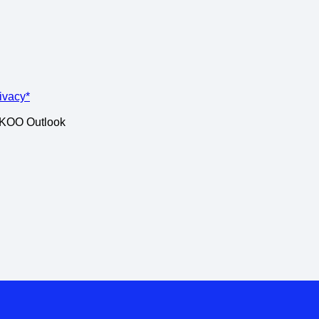
rivacy*
ISKOO Outlook