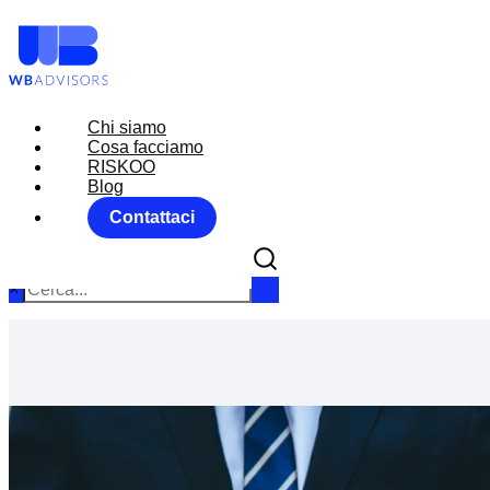
Chi siamo
Chi siamo
Cosa facciamo
Cosa facciamo
RISKOO
RISKOO
Blog
Blog
Contattaci
Contattaci
×