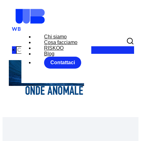
Chi siamo
Cosa facciamo
RISKOO
×
Blog
Contattaci