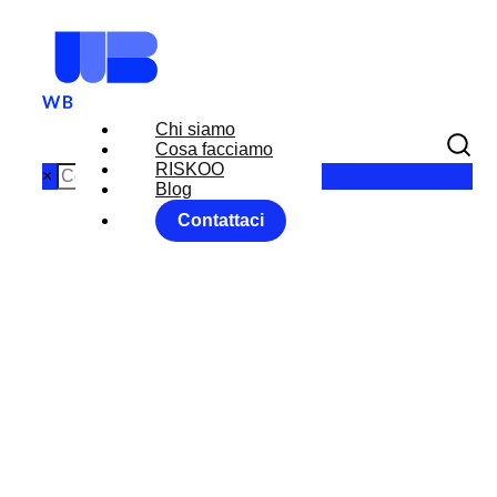
Chi siamo
Cosa facciamo
RISKOO
×
Blog
Contattaci
OMBRE E
LUCI DEL
MERCATO:
L’ARTE DI