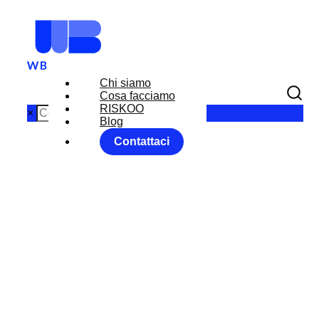
Chi siamo
Cosa facciamo
RISKOO
×
Blog
Contattaci
MARKET
MOVER
MONITOR
Home
Uncategorized
MARKET MOVER MONITOR