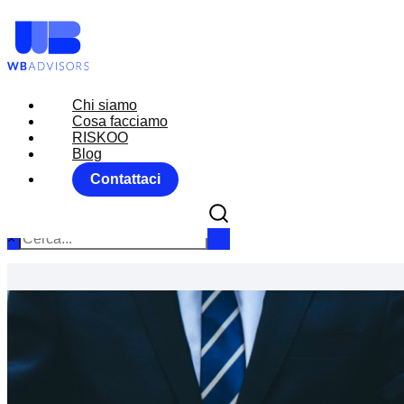
Chi siamo
Chi siamo
Cosa facciamo
Cosa facciamo
RISKOO
RISKOO
Blog
Blog
Contattaci
Contattaci
×