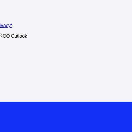
rivacy*
ISKOO Outlook