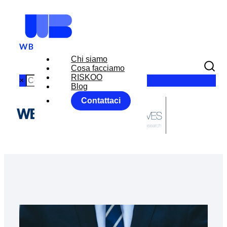
Chi siamo
Cosa facciamo
RISKOO
×
Blog
Contattaci