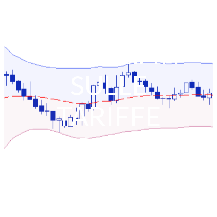
MENTRE I
NEGOZIATI
SULLE
TARIFFE
CERCANO
SOLUZIONI
Home
Forex Market|WB Perspectives
L’INFLAZIONE SCENDE, LA BCE TAGLIA I