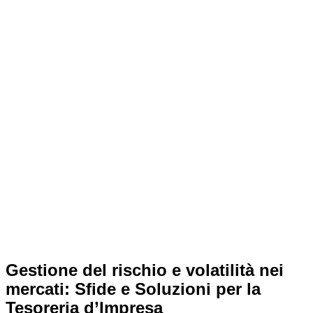
A CASA
MILAN
Home
Uncategorized
GESTIONE DEL RISCHIO E VOLATILITÀ NEI
MERCATI A CASA MILAN
Gestione del rischio e volatilità nei
mercati: Sfide e Soluzioni per la
Tesoreria d’Impresa