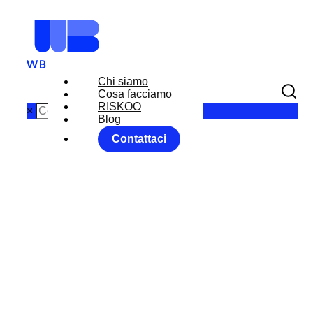
Chi siamo
Cosa facciamo
RISKOO
×
Blog
Contattaci
GESTIONE
DEL RISCHIO
E VOLATILITÀ
NEI MERCATI