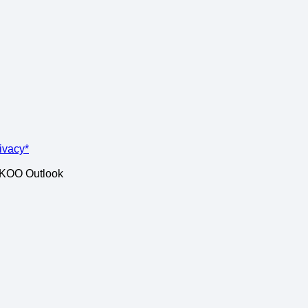
rivacy*
ISKOO Outlook