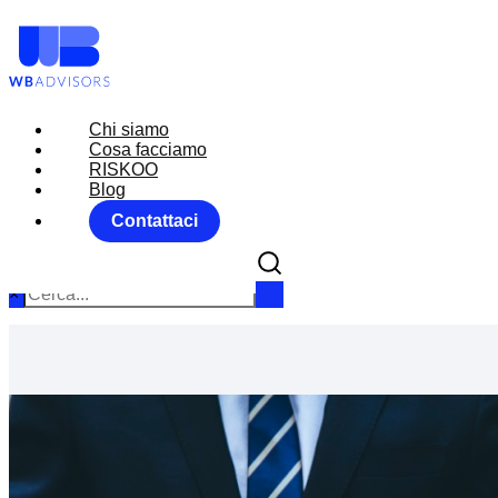
Chi siamo
Chi siamo
Cosa facciamo
Cosa facciamo
RISKOO
RISKOO
Blog
Blog
Contattaci
Contattaci
×