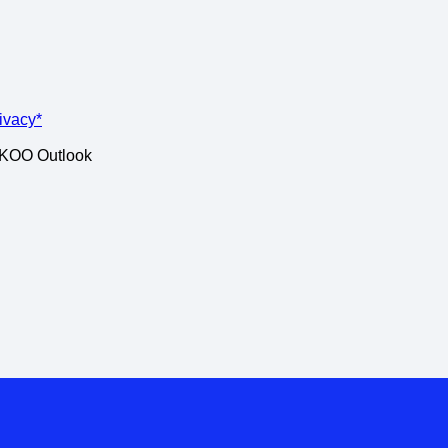
rivacy*
ISKOO Outlook