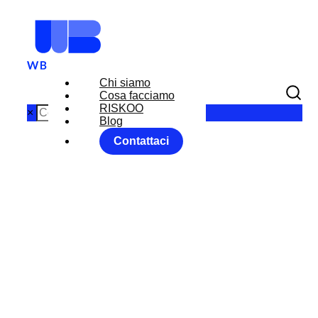
Chi siamo
Cosa facciamo
RISKOO
×
Blog
Contattaci
DAZI USA UE
TROVATO
L’ACCORDO
Home
Uncategorized
DAZI USA UE TROVATO L’ACCORDO