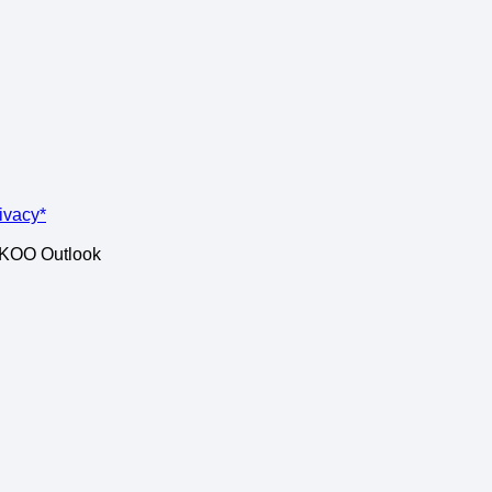
rivacy*
ISKOO Outlook