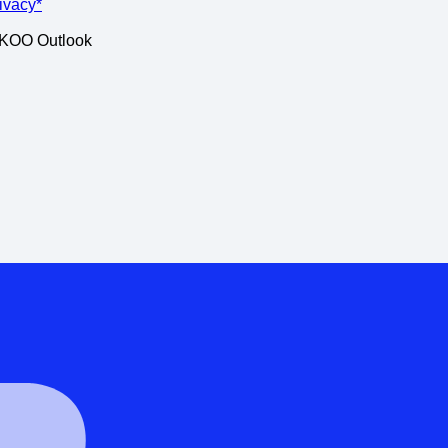
rivacy*
ISKOO Outlook