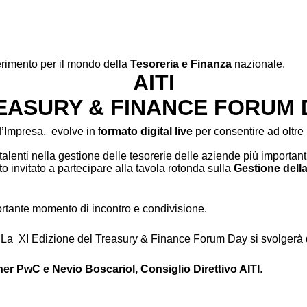
ferimento per il mondo della
Tesoreria e Finanza
nazionale.
AITI
EASURY & FINANCE FORUM 
d’Impresa, evolve in f
ormato digital live
per consentire ad oltre 5
 talenti nella gestione delle tesorerie delle aziende più importanti 
to invitato a partecipare alla tavola rotonda sulla
Gestione della
te momento di incontro e condivisione.
 La XI Edizione del Treasury & Finance Forum Day si svolgerà q
ner PwC e Nevio Boscariol, Consiglio Direttivo AITI
.