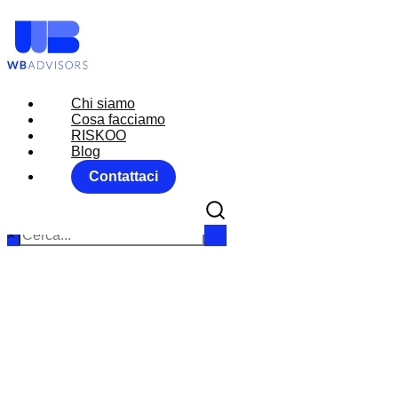
Chi siamo
Chi siamo
Cosa facciamo
Cosa facciamo
RISKOO
RISKOO
Blog
Blog
Contattaci
Contattaci
×
AITI TREASU
Home
Uncat